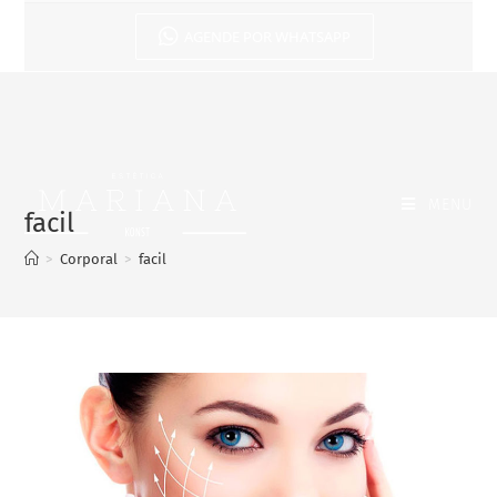
AGENDE POR WHATSAPP
MENU
facil
>
Corporal
>
facil