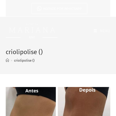
AGENDE POR WHATSAPP
MENU
criolipolise ()
>
criolipolise ()