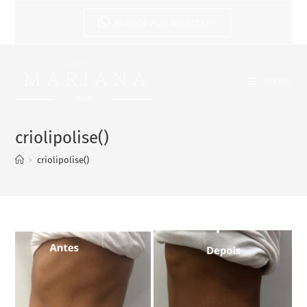
AGENDE POR WHATSAPP
MENU
criolipolise()
>
criolipolise()